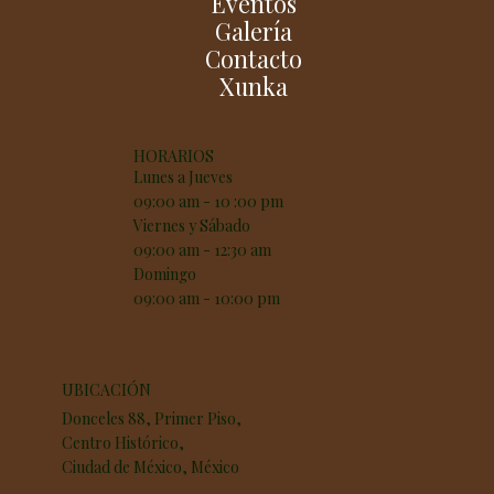
Eventos
Galería
Contacto
Xunka
HORARIOS
Lunes a Jueves
09:00 am - 10 :00 pm
Viernes y Sábado
09:00 am - 12:30 am
Domingo
09:00 am - 10:00 pm
UBICACIÓN
Donceles 88, Primer Piso,
Centro Histórico,
Ciudad de México, México