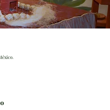
México.
po